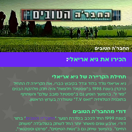
החבר'ה הטובים
הכירו את גיא אריאלי
:
תחילת הקריירה של גיא אריאלי
גיא אריאלי נולד בלוד וגדל בקיבוץ כברי. את הקריירה לו התחיל
כרקדן בשנת 1998 ב"פסטיגל חלומות" והיה חלק מלהקת הבנים
"פור יו". בהמשך הופיע גם ב"פסטיגל סובב עולם" והשתתף
בתוכנית הטלוויזיה "זאפ T.V" ששודרה בערוץ הראשון.
דודי מהחבר'ה הטובים
בשנת 1999 החל לככב בסדרת הנוער "
החבר'ה הטובים
" בתור
דודי. ארבע שנים מאוחר יותר החל לשחק בטנלובלה "משחק
החיים". בהמשך שיחק גם ב"נשות הטייסים", "פרנקו וספקטור",