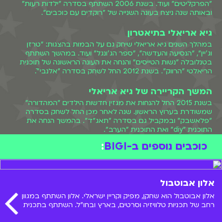
"הפרקליטים" ועוד. בשנת 2006 השתתף בסדרה "ילדות רעות"
ובאותה שנה ניצח בעונה השנייה של "רוקדים עם כוכבים".
גיא אריאלי בתיאטרון
במהלך השנים גיא אריאלי שיחק גם על הבמות בהצגות: "טרזן
וג'יין", "הנסיעה והעדשה", "ספר הג'ונגל" ועוד. במהשך השתתף
בטנלובלה "נשות הטייסים" והנחה את העונה הראשונה של תוכנית
הריאלטי "הרווק". בשנת 2012 החל לשחק בסדרה "אלנבי".ֿ
המשך הקריירה של גיא אריאלי
בשנת 2015 החל להנחות את מגזין חדשות הילדים "המהדורה"
שמשודרת בערוץ הראשון. שנה לאחר מכן החל לשחק בסדרה
"פלאשבק" ובמקביל גם בסדרה "תאג"ד". בהמשך הנחה את
התוכנית "diy" ואת התוכנית "הערב".
כוכבים נוספים ב-BIGI
:
אלון אבוטבול
אלון אבוטבול הוא שחקן, מפיק וקריין ישראלי. אלון השתתף במגוון
רחב של תכניות טלוויזיה וסרטים, בארץ ובחו"ל. השתתף בתכנית
"אלכס בעד ונגד" ששודרה בערוץ הילדים. בואו להכיר אותו מקרוב!