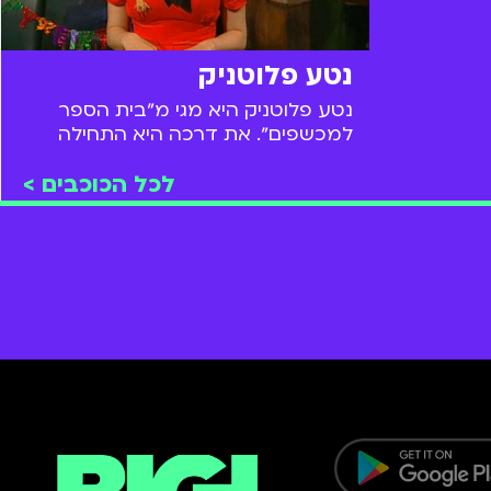
ך הצילומים
פרדו.
נטע פלוטניק
נטע פלוטניק היא מגי מ״בית הספר
למכשפים״. את דרכה היא התחילה
בסדרה ״לאהוב את אנה״ וכיום לצד
לכל הכוכבים >
תפקידים בטלוויזיה, היא משחקת גם על
במות תיאטרון הקאמרי.