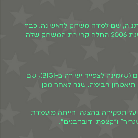
אתיופיה, כשהייתה בת 10 עברה הלתגורר בנתניה, שם למדה משחק לראשונה. כבר
כילדה החלה לשיר במקהלות, ואת שירותה הצבאי עשתה בלהקת מז"י בתור סולנים. בשנת 2006 החלה קריירת המשחק שלה
" של ערוץ הילדים (שזמינה לצפייה ישירה ב-BIGI), שם
יאטרון הבימה. שנה לאחר מכן
ה. על תפקידה בהצגה הייתה מועמדת
יר" ו"קצפת ודובדבנים".