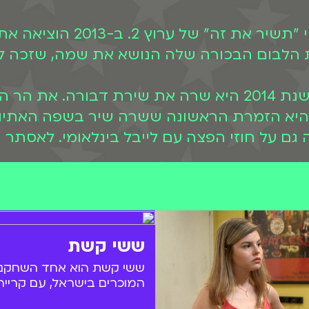
בשנת 2010 השתתפה בשעשועון 
היא הזמרת הראשונה ששרה שיר בשפה האתיופ
 עם לייבל בינלאומי. לאסתר יש 3 מיני-אלבומים ו-3 אלבומי אול
ששי קשת
ששי קשת הוא אחד השחקני
המוכרים בישראל, עם קרייר