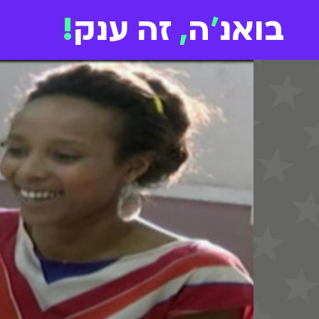
בואנ
'
ה
,
זה ענק
!