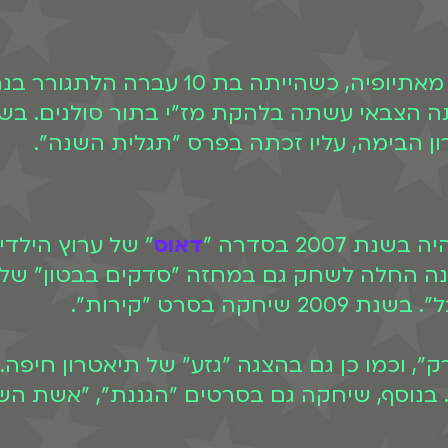
אסתר נולדה בקריית ארבע להורים שעלו מ
 הבימה, עליו זכתה בפרס "תגלית השנה".
200 בסדרה "
דאוס
 החלה לשחק גם במחזה "סדקים בבטון" של ת
 בסרט "קירות".
", וכמו כן גם בהצגה "גזע" של תיאטרון חיפ
נוסף, שיחקה גם בסרטים "הגננת", "אשת השגר