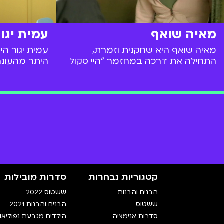
מאיה שואף
עמית יגו
מאיה שואף היא שחקנית וזמרת,
עמית יגור הי
התחילה את דרכה במחזמר "היי סקול
היתר מהעונה
מיוזיקל". בין תפקידיה הבולטים שיחקה
הנוער המצלי
ב"אלכס בעד ונגד" - סדרת דרמה על
את הגר ששון
נערה תיכוניסטית שזמינה לצפייה ישירה
בסדרה "משפ
עכשיו ב-BIGI.
הצגות ומופעי
קטגוריות נבחרות
סדרות מובילות
הבנים והבנות
ששטוס 2022
ששטוס
הבנים והבנות 2021
סדרות אנימציה
הילדים מגבעת נפוליאון