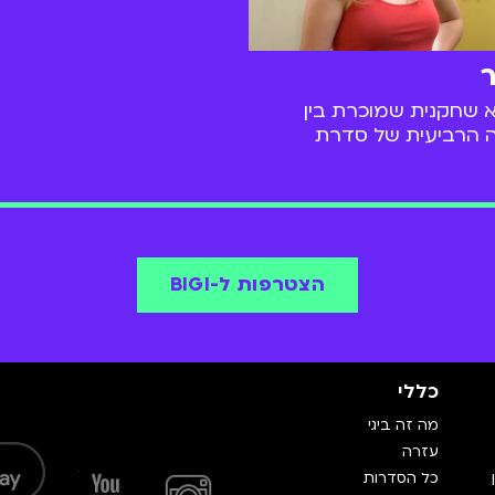
את אשתו, יונה אליאן, במהל
לסרט "נורית" ומאז הם לא נ
ר
א שחקנית שמוכרת בין
 הרביעית של סדרת
חה "השמינייה" בה גילמה
. בנוסף, שיחקה עמית
חה שולטת" ובעוד מספר
ם.
הצטרפות ל-BIGI
כללי
מה זה ביגי
עזרה
כל הסדרות