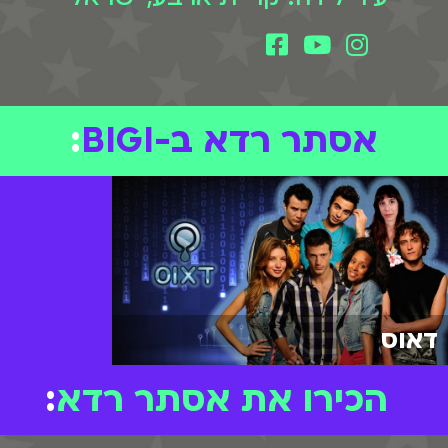
אסתר רדא ב-BIGI
:
דאוס
הכירו את אסתר רדא
: