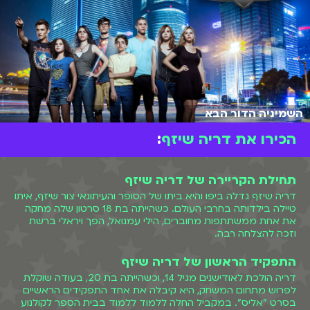
השמיניה הדור הבא
הכירו את דריה שיזף
:
תחילת הקריירה של דריה שיזף
דריה שיזף גדלה ביפו והיא ביתו של הסופר והעיתונאי צור שיזף, איתו
טיילה בילדותה בחרבי העולם. כשהייתה בת 18 סרטון שלה מחקה
את אחת ממשתתפות מחוברים, הילי עמנואל, הפך ויראלי ברשת
וזכה להצלחה רבה.
התפקיד הראשון של דריה שיזף
דריה הולכת לאודישנים מגיל 14, וכשהייתה בת 20, בעודה שוקלת
לפרוש מתחום המשחק, היא קיבלה את אחד התפקידים הראשיים
בסרט "אליס". במקביל החלה ללמוד ללמוד בבית הספר לקולנוע