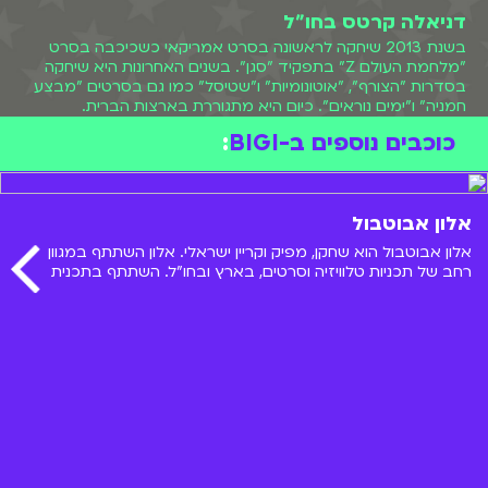
דניאלה קרטס בחו"ל
בשנת 2013 שיחקה לראשונה בסרט אמריקאי כשכיכבה בסרט
"מלחמת העולם Z" בתפקיד "סגן". בשנים האחרונות היא שיחקה
בסדרות "הצורף", "אוטונומיות" ו"שטיסל" כמו גם בסרטים "מבצע
חמניה" ו"ימים נוראים". כיום היא מתגוררת בארצות הברית.
כוכבים נוספים ב-BIGI
:
אלון אבוטבול
אלון אבוטבול הוא שחקן, מפיק וקריין ישראלי. אלון השתתף במגוון
רחב של תכניות טלוויזיה וסרטים, בארץ ובחו"ל. השתתף בתכנית
"אלכס בעד ונגד" ששודרה בערוץ הילדים. בואו להכיר אותו מקרוב!