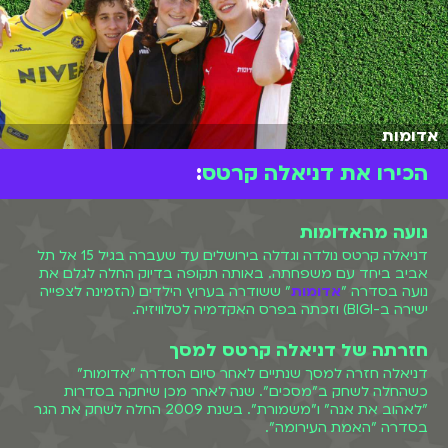
אדומות
הכירו את דניאלה קרטס
:
נועה מהאדומות
דניאלה קרטס נולדה וגדלה בירושלים עד שעברה בגיל 15 אל תל
אביב ביחד עם משפחתה. באותה תקופה בדיוק החלה לגלם את
נועה בסדרה "
אדומות
" ששודרה בערוץ הילדים (הזמינה לצפייה
ישירה ב-BIGI) וזכתה בפרס האקדמיה לטלוויזיה.
חזרתה של דניאלה קרטס למסך
דניאלה חזרה למסך שנתיים לאחר סיום הסדרה "אדומות"
כשהחלה לשחק ב"מסכים". שנה לאחר מכן שיחקה בסדרות
"לאהוב את אנה" ו"משמורת". בשנת 2009 החלה לשחק את הגר
בסדרה "האמת העירומה".