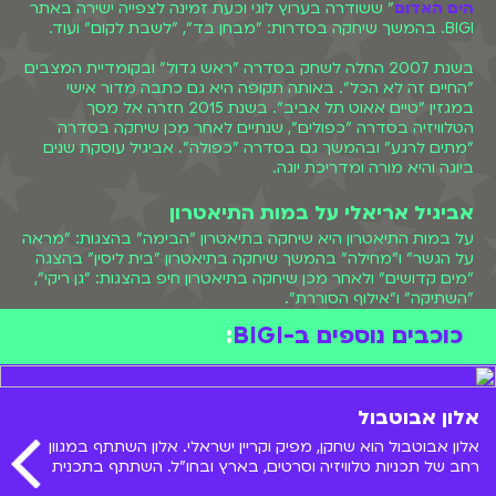
הים האדום
" ששודרה בערוץ לוגי וכעת זמינה לצפייה ישירה באתר
BIGI. בהמשך שיחקה בסדרות: "מבחן בד", "לשבת לקום" ועוד.
בשנת 2007 החלה לשחק בסדרה "ראש גדול" ובקומדיית המצבים
"החיים זה לא הכל". באותה תקופה היא גם כתבה מדור אישי
במגזין "טיים אאוט תל אביב". בשנת 2015 חזרה אל מסך
הטלוויזיה בסדרה "כפולים", שנתיים לאחר מכן שיחקה בסדרה
"מתים לרגע" ובהמשך גם בסדרה "כפולה". אביגיל עוסקת שנים
ביוגה והיא מורה ומדריכת יוגה.
אביגיל אריאלי על במות התיאטרון
על במות התיאטרון היא שיחקה בתיאטרון "הבימה" בהצגות: "מראה
על הגשר" ו"מחילה" בהמשך שיחקה בתיאטרון "בית ליסין" בהצגה
"מים קדושים" ולאחר מכן שיחקה בתיאטרון חיפ בהצגות: "גן ריקי",
"השתיקה" ו"אילוף הסוררת".
כוכבים נוספים ב-BIGI
:
אלון אבוטבול
אלון אבוטבול הוא שחקן, מפיק וקריין ישראלי. אלון השתתף במגוון
רחב של תכניות טלוויזיה וסרטים, בארץ ובחו"ל. השתתף בתכנית
"אלכס בעד ונגד" ששודרה בערוץ הילדים. בואו להכיר אותו מקרוב!