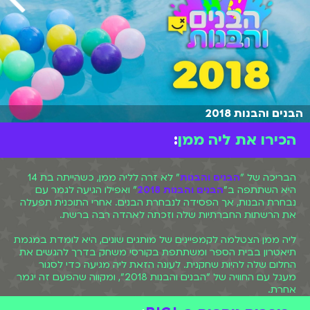
הבנים והבנות 2018
הכירו את ליה ממן
:
הבריכה של "
הבנים והבנות
" לא זרה לליה ממן, כשהייתה בת 14
היא השתתפה ב"
הבנים והבנות 2018
" ואפילו הגיעה לגמר עם
נבחרת הבנות, אך הפסידה לנבחרת הבנים. אחרי התוכנית תפעלה
את הרשתות החברתיות שלה וזכתה לאהדה רבה ברשת.
ליה ממן הצטלמה לקמפיינים של מותגים שונים, היא לומדת במגמת
תיאטרון בבית הספר ומשתתפת בקורסי משחק בדרך להגשים את
החלום שלה להיות שחקנית. לעונה הזאת ליה מגיעה כדי לסגור
מעגל עם החוויה של "הבנים והבנות 2018", ומקווה שהפעם זה יגמר
אחרת.