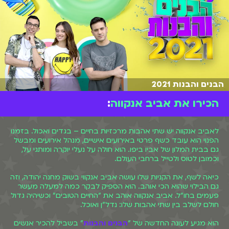
הבנים והבנות 2021
הכירו את אביב אנקווה
:
לאביב אנקווה יש שתי אהבות מרכזיות בחיים – בגדים ואכול. בזמנו
הפנוי הוא עובד כשף פרטי באירועים אישיים, מנהל אירועים ומבשל
גם בבית המלון של אביו ביפו. הוא חולה על נעלי יוקרה ומותגי על,
וכמובן לטוס ולטייל ברחבי העולם.
כיאה לשף, את הקניות שלו עושה אביב אנקווי בשוק מחנה יהודה, וזה
גם הבילוי שהוא הכי אוהב. הוא הספיק לבקר כמה למעלה מעשר
פעמים בחו"ל. אביב אנקווה אוהב את "החיים הטובים" וכשיהיה גדול
חולם לשלב בין שתי אהבות שלו: נדל"ן ואוכל.
הוא מגיע לעונה החדשה של "
הבנים והבנות
" בשביל להכיר אנשים