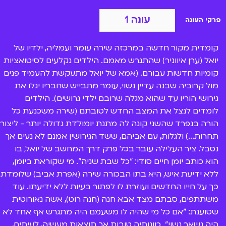
עונה 1
פרקי העונה
קומדית מקור חדשה במרכזה שירה עומר ועמליה, ילדיו של
יואל (ערן איווניר) שהתגרש מאמם. הילדים נקלעים לסיטואציות
קומיות חדשות עבורם. (אמא של יואל מתעקשת להעמיד פנים
מול קרוביה שבנה עדיין נשוי, עומר מתבייש שחבריו יגלו את
גירושי הוריו עד שהוא מגלה שרובם ילדי גרושים). הילדים
לומדים לנצל את המצב החדש לטובתם (שירה משכנעת כל
הורה בנפרד שהשני קונה לה מתנת יומולדת גדולה יותר - ליצור
תחרות...) ולגלות, עם אביהם, ששד הגירושין אמנם לא נעים אך
נסבל. ציר העלילה עובר בכל פרק דרך המחשב של יואל, בו
הוא כותב יומן חיים סודי: "כל שבת שניה". מי שקוראת ביומן,
ללא ידיעת איש, היא בתו הבכורה שירה (אפרת אביב) שלומדת
כך על חייו החדשים ועוזרת לו לפתור בעיות ללא ידיעתו. עוד
משתתפים, סבתם מצד אבא חנה (חנה רוט), אשה נאורוטית
שטוענת: "אם כל מי שהיה לו משעמם היה מתגרש אף אחד לא
היה נשאר נשוי". כוונותיה טובות אך תוצאות מעשיה, לעיתים,