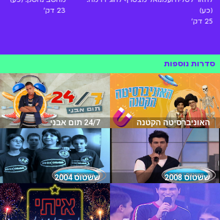
(כע)
23 דק'
25 דק'
סדרות נוספות
האוניברסיטה הקטנה
24/7 תום אבני
ששטוס 2008
ששטוס 2004