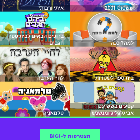
ששטוס 2001
איתי ורבותי
ברוכים הבאים לבית ספר
למה? ככה
חגבים
בית ספר לשטויות
לחיי הערבה
קטעים בשש עם
אביגלגליג ומנשנש
טלמאניה
הצטרפות ל-BIGI