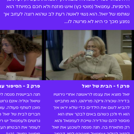
הרסניות. עמנואל (מוטי כץ) איש מוזנח ולא חכם במיוחד הוא
שותפו של יואל. הוא נשוי לאשה רעת לב שהוא רוצה לעזוב אך
נמנע מכך כי היא לא מרשה לו...
פרק 1 - הבית של יואל
פרק 2 - הסיפור עם אמא של יואל
יואל מוצא את עצמו לראשונה אחרי גירושיו
חנה הביישנית מנסה ל
בדירה שכורה וריקה מריהוט. הוא מתבייש
שיואל וטליה אינם גרו
להביא לשם את הילדים כדי שלא יראו איך
מוכן לשתף פעולה. עו
הוא חי ולכן כשהם באים לבקר אותו הוא
חברים לבית של יואל כד
מספר להם שהדירה שייכת לעמנואל והוא
גרושים ולעמנואל יש רעי
רק מתארח בה. חנה מנסה לשכנע את יואל
לעומר את הבטחון הע
לחזור לטליה ועמנואל מצטרף לחוג דרמה.
מחשב נחשק. (כע)