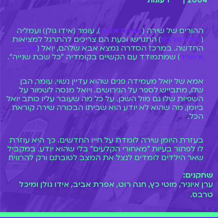
2004 |
1 עונות
ההורים של שירה (
אפרת אביב
), עומר (אידו גולן) ועמליה
(
מיכל טרבס
) התגרשו וכעת הם צריכים להתרגל למציאות
החדשה. במרכז הסדרה נמצא אבא שלהם, יואל (
ערן
איווניר
) שמתמודד עם הקשיים בקומדיה "כל שבת שנייה".
אמא של יואל מעמידה פנים שהוא עדיין נשוי. עומר, הבן
שלו, מתבייש לספר על הגירושים. ויואל מנסה לשמור על
השפיות שלו גם מול השכן. על כל מה שעובר עליו כותב יואל
ביומן, מה שהוא לא יודע הוא שביתו הבכורה שירה קוראת
הכל.
בעזרת היומן שירה לומדת על חייו החדשים. כך היא עוזרת
לו לפתור בעיות "מאחורי הקלעים" בלי שהוא יודע. במקביל
שאר הילדים לומדים לנצל את המצב לטובתם ורק להרוויח
ממנו. האם בסוף הכל יהיה טוב?
שחקנים:
ערן איוניר, מוטי כץ, חנה רוט, אפרת אביב, אידו גולן ומיכל
טרבס.