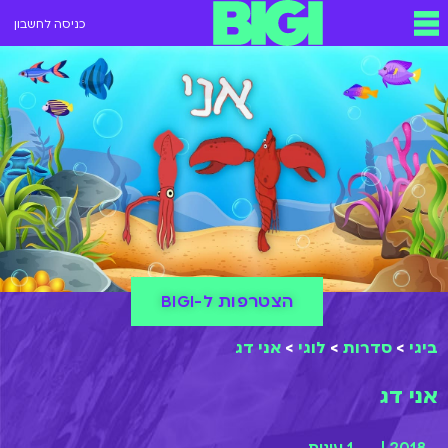
כניסה לחשבון
הצטרפות ל-BIGI
ביגי
>
סדרות
>
לוגי
>
אני דג
אני דג