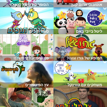
אוטובוס אדום קטן
הסופר קידס של סטן לי
ליטל בייבי באם
סופר תוכים
המופע של גורו וגוגול
פט שופ: עולם משלנו
משחקים עם טווינקל
עץ הפיטפוזים