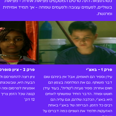
כשהתוצאה הינה סרטים המשקפים מציאות אחרת - מציאות
בשוליים, לפעמים עצובה ולפעמים שמחה - אך תמיד אמיתית
ומרגשת.
פרק 1 - באצ'י
פרק 2 - ציון סופרסטאר
עידן וספיר הם תאומים, אבל אין ביניהם שום
ציון רוצה להתפרסם ול
דבר משותף. גם את המלחמה בצפון הם
הבעיה היא, שבשכונתו 
חווים אחרת: ספיר נועזת ו"קולית", בעוד עידן
אופציות לפרסום ומה שכ
חושש ופוחד. הדבר היחיד שמשותף לאחים
קטנה שכל הזמן צריך ל
היא באצ'י, הכלבה שלהם, וגם עליה הם
12 דק'
רבים כל הזמן. הבריחה של באצ'י באחת
האזעקות תלמד את השניים כמה דברים על