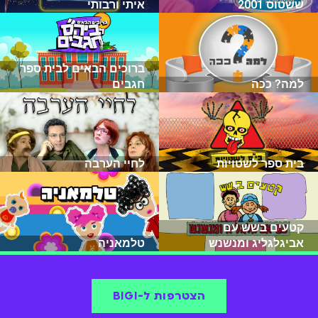
ששטוס 2001
איתי ורבותי
ברוכים הבאים לבית ספר
למה? ככה
חגבים
בית ספר לשטויות
לחיי הערבה
קטעים בשש עם
אביגלגליג ומנשנש
טלמאניה
הצטרפות ל-BIGI