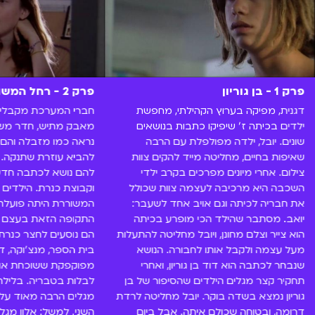
פרק 1 - בן גוריון
פרק 2 - רחל המשוררת
דגנית, מפיקה בערוץ הקהילתי, מחפשת
חברי המערכת מקבלים
ילדים בכיתה ז' שיפיקו כתבות בנושאים
מאבק מתיש, חדר מש
שונים. יובל, ילדה מפולפלת עם הרבה
נראה כמו מזבלה והם 
שאיפות בחיים, מחליטה מייד להקים צוות
להביא עוזרת שתנקה. ב
צילום. אחרי מיונים מפרכים בקרב ילדי
להם נושא לכתבה חדשה
השכבה היא מרכיבה לעצמה צוות שכולל
וקבוצת כנרת. הילדים 
את חבריה לכיתה וגם אויב אחד לשעבר:
המשוררת היתה פועלת 
יואב. מסתבר שהילד הכי מופרע בכיתה
התקופה הזאת בעצם כ
הוא צייר וצלם מחונן, ויובל מחליטה להתעלות
הם נוסעים לחצר כנרת
מעל עצמה ולקבל אותו לחבורה. הנושא
בית הספר, מנצ'וקה, 
שנבחר לכתבה הוא דוד בן גוריון, ואחרי
מפוקפקת ששוכחת אות
תחקיר קצר מגלים הילדים שהסיפור של בן
לבלות בטבריה. בלילה
גוריון נמצא בשדה בוקר. יובל מחליטה לרדת
מגלים הרבה מאוד על 
דרומה, ובטוחה שכולם איתה. אבל ביום
השני. למשל: אלון מגל