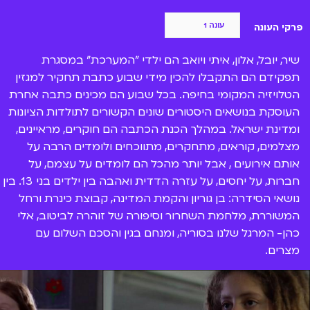
פרקי העונה
שיר, יובל, אלון, איתי ויואב הם ילדי "המערכת" במסגרת
תפקידם הם התקבלו להכין מידי שבוע כתבת תחקיר למגזין
הטלויזיה המקומי בחיפה. בכל שבוע הם מכינים כתבה אחרת
העוסקת בנושאים היסטורים שונים הקשורים לתולדות הציונות
ומדינת ישראל. במהלך הכנת הכתבה הם חוקרים, מראיינים,
מצלמים, קוראים, מתחקרים, מתווכחים ולומדים הרבה על
אותם אירועים , אבל יותר מהכל הם לומדים על עצמם, על
חברות, על יחסים, על עזרה הדדית ואהבה בין ילדים בני 13. בין
נושאי הסידרה: בן גוריון והקמת המדינה, קבוצת כינרת ורחל
המשוררת, מלחמת השחרור וסיפורה של זוהרה לביטוב, אלי
כהן- המרגל שלנו בסוריה, ומנחם בגין והסכם השלום עם
מצרים.