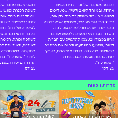
הקובע מסתבר שלחבר'ה היו תוכניות
וחוטף מכות מחבר שלה 
אחרות, ובמיוחד ליואב ולשיר, שמעדיפים
לשפת הכנרת ופוגש שם
להישאר בשביל משחק כדורגל. רק איתי,
שמתלבטת ביחד איתו:
הידיד הכי טוב של יובל, מצטרף אליה לשדה
לנסוע לצרפת? אלון ו
בוקר, אחרי שהיא מחליטה לנסוע לבד.
לסיפורה של רחל, דמו
בשדה בוקר היא מספיקה לפגוש את בן
בעבודת האדמה ובשית
גוריון בכבודו ובעצמו, להתפייס עם חבריה
לשחפת ומתה. חלומה ש
לצוות (שהגיעו בהפתעה) ולביים את הכתבה
לא לנוח, ולא לשלם למ
הראשונה בהצלחה. דגנית מתלהבת, הערוץ
במקומה. כשהחבר'ה חו
רוצה כתבות נוספת, וככה נוצרת
לחדר "המערכת", ברו
"המערכת".
החדר הם יסדרו בעצמם
26 דק'
25 דק'
סדרות נוספות
האוניברסיטה הקטנה
24/7 תום אבני