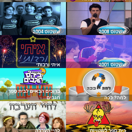
ששטוס 2008
ששטוס 2004
ששטוס 2001
איתי ורבותי
ברוכים הבאים לבית ספר
למה? ככה
חגבים
בית ספר לשטויות
לחיי הערבה