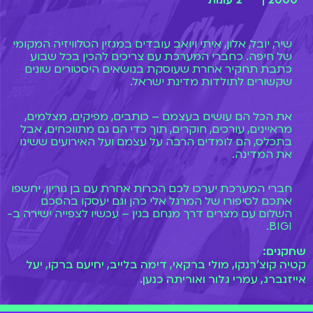
2000 |
2 עונות
שיר, יובל, אלון, איתי ויואב עובדים במגזין הטלוויזיה המקומי
של חיפה. כחברי המערכת עם צריכים להכין בכל שבוע
כתבת תחקיר אחרת שעוסקת בנושאים היסטורים שונים
שקשורים לתולדות מדינת ישראל.
את הכל הם עושים בעצמם – כותבים, מפיקים, מצלמים,
מראיינים, עורכים, חוקרים, תוך כדי הם גם מתווכחים, אבל
בתכלס, הם לומדים הרבה על עצמם ועל האירועים ששינו
את המדינה.
חברי המערכת יערכו לכם הכרות אחרת עם בן גוריון, יחשפו
אתכם לסיפורו של המרגל אלי כהן וגם יעסקו בהסכם
השלום עם מצרים דרך מנחם בגין – עכשיו לצפייה ישירה ב-
BIGI.
שחקנים:
קטיה קוצ'רנקו, מולי ברקאי, דימה בלייב, יחיעם ברקו, יעל
אייזנברג, עמרי גלור ואוריתה כנען.